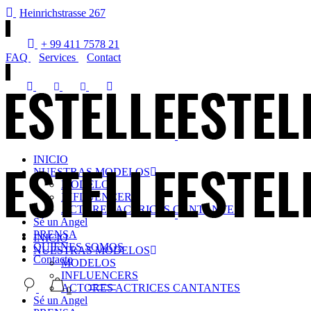
Heinrichstrasse 267
+ 99 411 7578 21
FAQ
Services
Contact
INICIO
NUESTRAS MODELOS
MODELOS
INFLUENCERS
ACTORES ACTRICES CANTANTES
Sé un Angel
PRENSA
INICIO
QUIENES SOMOS
NUESTRAS MODELOS
Contacto
MODELOS
INFLUENCERS
ACTORES ACTRICES CANTANTES
0
Sé un Angel