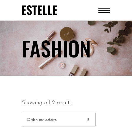
FASHION
Showing all 2 results
Orden por defecto
AÑADIR AL CARRITO