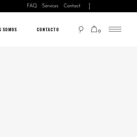
FAQ
Services
Contact
S SOMOS
CONTACTO
0
No products in the cart.