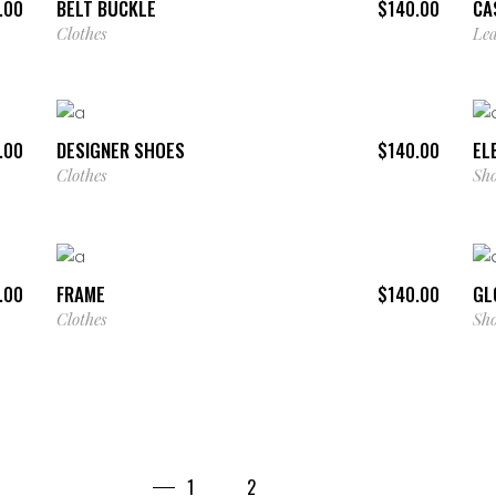
BELT BUCKLE
CA
.00
$
140.00
Clothes
Lea
AÑADIR AL CARRITO
inal
Current
DESIGNER SHOES
EL
.00
$
140.00
e
price
Clothes
Sh
is:
.00.
$126.00.
AÑADIR AL CARRITO
FRAME
GL
.00
$
140.00
Clothes
Sh
1
2