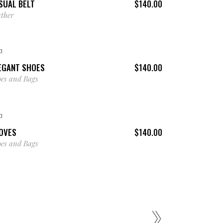
SUAL BELT
$
140.00
ther
AÑADIR AL CARRITO
EGANT SHOES
$
140.00
oes and Bags
AÑADIR AL CARRITO
OVES
$
140.00
oes and Bags