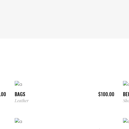
SELECCIONAR OPCIONES
BAGS
Sold
BE
.00
$
100.00
Leather
Sh
AÑADIR AL CARRITO