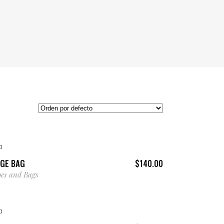
AÑADIR AL CARRITO
IGE BAG
$
140.00
oes and Bags
COMPRAR PRODUCTOS