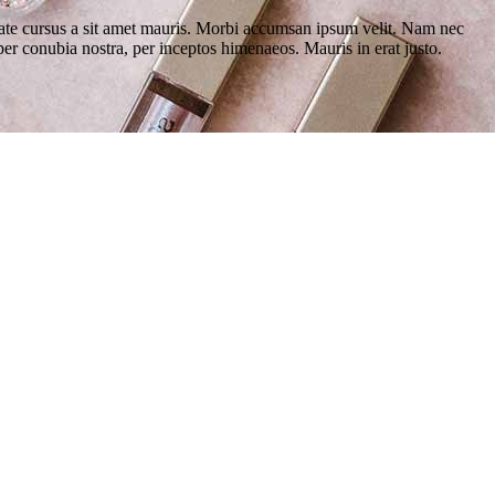
putate cursus a sit amet mauris. Morbi accumsan ipsum velit. Nam nec
t per conubia nostra, per inceptos himenaeos. Mauris in erat justo.