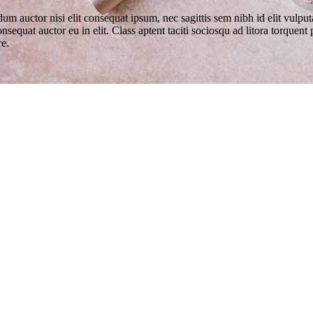
endum auctor nisi elit consequat ipsum, nec sagittis sem nibh id elit vul
onsequat auctor eu in elit. Class aptent taciti sociosqu ad litora torquen
re.