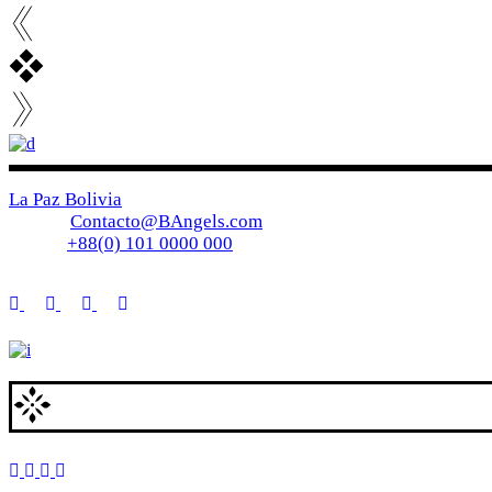
La Paz Bolivia
E-mail:
Contacto@BAngels.com
Phone:
+88(0) 101 0000 000
© 2023
B-Angels
, Todos los derechos reservados
Welcome to Estelle, an essential and a must-have for everyone in the fashion industry.