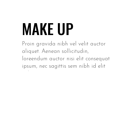
MAKE UP
Proin gravida nibh vel velit auctor
aliquet. Aenean sollicitudin,
loreendum auctor nisi elit consequat
ipsum, nec sagittis sem nibh id elit
vulputate cursus a sit amet mauris.
Morbi accumsan ipsum velit. Nam
nec tellus a odio tincidunt auctor a
ornare odio. Sed non mauris vitae
erat consequat auctor eu in elit
auctor aliquet.
Category:
Modelo
Traje de baño