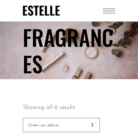
FRAGRANC
ES
Showing all 6 results
Orden por defecto
AÑADIR AL CARRITO