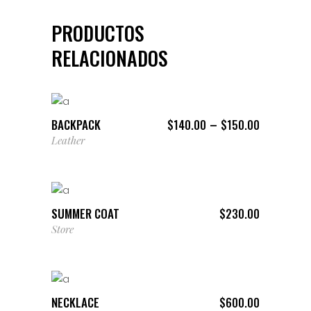
PRODUCTOS
RELACIONADOS
VER PRODUCTOS
Price
–
BACKPACK
$
140.00
$
150.00
range:
Leather
$140.00
through
AÑADIR AL CARRITO
$150.00
SUMMER COAT
$
230.00
Store
AÑADIR AL CARRITO
NECKLACE
$
600.00