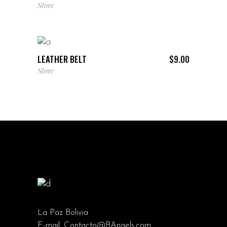
Store
AÑADIR AL CARRITO
LEATHER BELT
$
9.00
Store
La Paz Bolivia
E-mail:
Contacto@BAngels.com