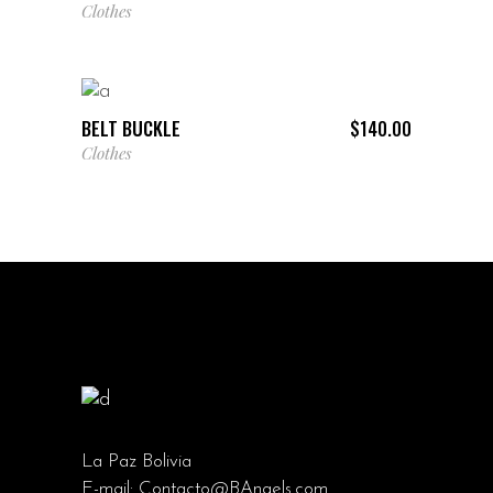
Clothes
AÑADIR AL CARRITO
BELT BUCKLE
$
140.00
Clothes
La Paz Bolivia
E-mail:
Contacto@BAngels.com